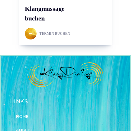
Klangmassage
buchen
TERMIN BUCHEN
LINKS
HOME
ANGEBOT