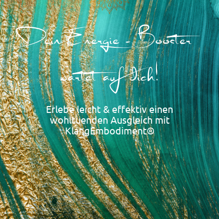
Dein Energie - Booster
wartet auf dich!
Erlebe leicht & effektiv einen
wohltuenden Ausgleich mit
KlangEmbodiment®